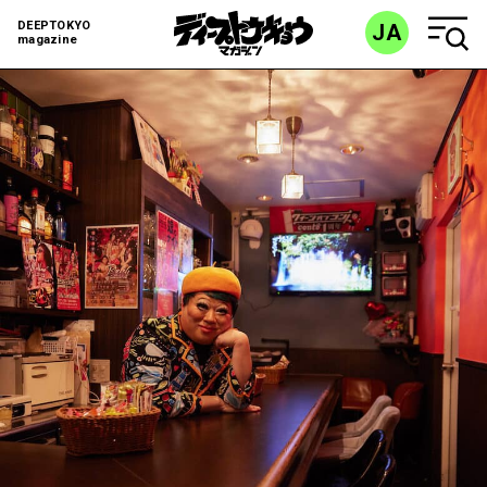
DEEPTOKYO
JA
magazine