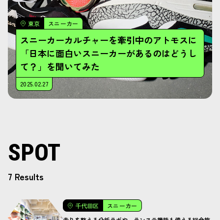
東京
スニーカー
スニーカーカルチャーを牽引中のアトモスに
「日本に面白いスニーカーがあるのはどうし
て？」を聞いてみた
2025.02.27
SPOT
7 Results
千代田区
スニーカー
走りを整える分析ラボや、ランステ機能も備える総合施