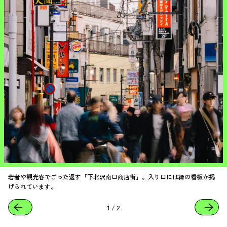
若者や観光客でごった返す「下北沢南口商店街」。入り口には緑の看板が掲
げられています。
1
/
2