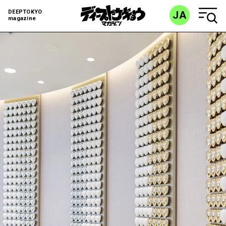
DEEPTOKYO
JA
magazine