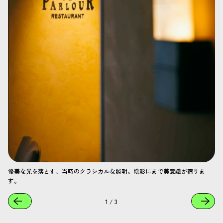
優美な光を落とす、当時のクラシカルな照明。陰影にまで美意識が宿りま
す。
1
/
3