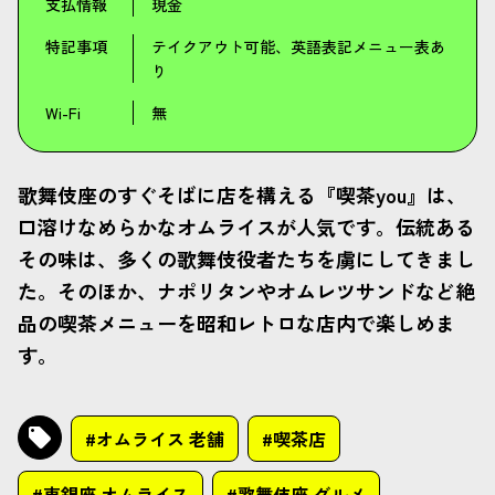
支払情報
現金
特記事項
テイクアウト可能、英語表記メニュー表あ
り
Wi-Fi
無
歌舞伎座のすぐそばに店を構える『喫茶you』は、
口溶けなめらかなオムライスが人気です。伝統ある
その味は、多くの歌舞伎役者たちを虜にしてきまし
た。そのほか、ナポリタンやオムレツサンドなど絶
品の喫茶メニューを昭和レトロな店内で楽しめま
す。
#オムライス 老舗
#喫茶店
#東銀座 オムライス
#歌舞伎座 グルメ