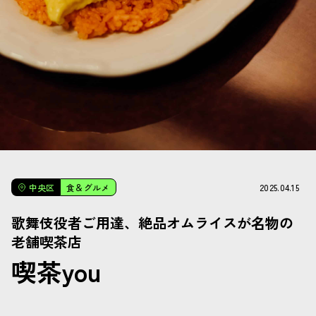
2025.04.15
中央区
食＆グルメ
歌舞伎役者ご用達、絶品オムライスが名物の
老舗喫茶店
喫茶you