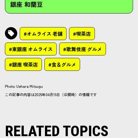
銀座 和蘭豆
#オムライス 老舗
#喫茶店
#東銀座 オムライス
#歌舞伎座 グルメ
#銀座 喫茶店
#食＆グルメ
Photo
:
Uehara Mitsugu
この記事の内容は2025年04月15日（公開時）の情報です
RELATED TOPICS