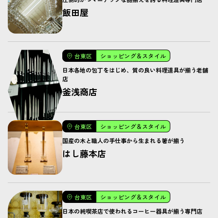
飯田屋
台東区
ショッピング＆スタイル
日本各地の包丁をはじめ、質の良い料理道具が揃う老舗
店
釜浅商店
台東区
ショッピング＆スタイル
国産の木と職人の手仕事から生まれる箸が揃う
はし藤本店
台東区
ショッピング＆スタイル
日本の純喫茶店で使われるコーヒー器具が揃う専門店