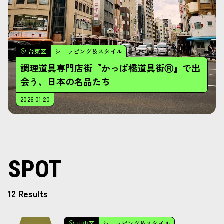
台東区
ショッピング＆スタイル
調理道具専門店街『かっぱ橋道具街Ⓡ』で出
会う、日本の名品たち
2026.01.20
SPOT
12 Results
中央区
ショッピング＆スタイル