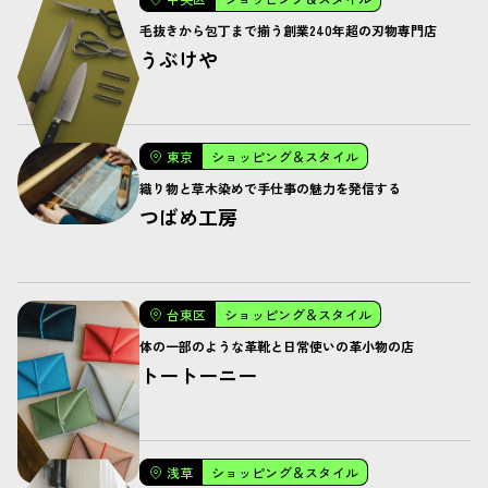
毛抜きから包丁まで揃う創業240年超の刃物専門店
うぶけや
東京
ショッピング＆スタイル
織り物と草木染めで手仕事の魅力を発信する
つばめ工房
台東区
ショッピング＆スタイル
体の一部のような革靴と日常使いの革小物の店
トートーニー
浅草
ショッピング＆スタイル