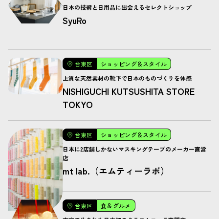
日本の技術と日用品に出会えるセレクトショップ
SyuRo
台東区
ショッピング＆スタイル
上質な天然素材の靴下で日本のものづくりを体感
NISHIGUCHI KUTSUSHITA STORE
TOKYO
台東区
ショッピング＆スタイル
日本に2店舗しかないマスキングテープのメーカー直営
店
mt lab.（エムティーラボ）
台東区
食＆グルメ