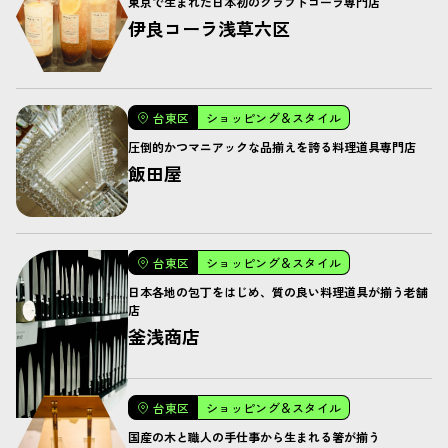
東京で生まれた日本初のクラフトコーラ専門店
伊良コーラ浅草六区
台東区
ショッピング＆スタイル
圧倒的かつマニアックな品揃えを誇る料理道具専門店
飯田屋
台東区
ショッピング＆スタイル
日本各地の包丁をはじめ、質の良い料理道具が揃う老舗
店
釜浅商店
台東区
ショッピング＆スタイル
国産の木と職人の手仕事から生まれる箸が揃う