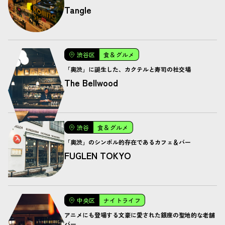
Tangle
渋谷区
食＆グルメ
「奥渋」に誕生した、カクテルと寿司の社交場
The Bellwood
渋谷
食＆グルメ
「奥渋」のシンボル的存在であるカフェ＆バー
FUGLEN TOKYO
中央区
ナイトライフ
アニメにも登場する文豪に愛された銀座の聖地的な老舗
バー