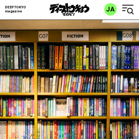
DEEPTOKYO
JA
magazine