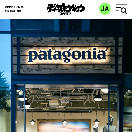
DEEPTOKYO
JA
magazine