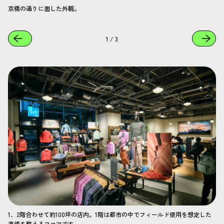
京橋の通りに面した外観。
1
/
3
1、2階合わせて約100坪の店内。1階は都市の中でフィールド使用を想定した
準備を整えるフロアです。