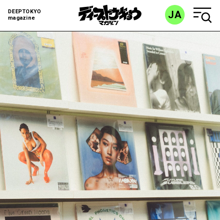
DEEPTOKYO
JA
magazine