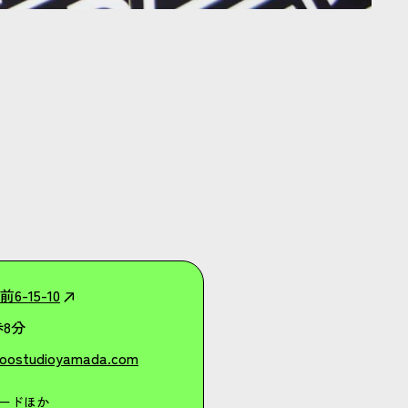
-15-10
8分
toostudioyamada.com
ードほか