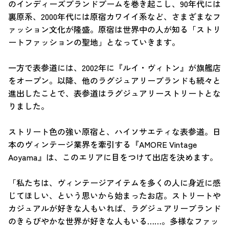
のインディーズブランドブームを巻き起こし、90年代には
裏原系、2000年代には原宿カワイイ系など、さまざまなフ
ァッション文化が隆盛。原宿は世界中の人が知る「ストリ
ートファッションの聖地」となっていきます。
一方で表参道には、2002年に『ルイ・ヴィトン』が旗艦店
をオープン。以降、他のラグジュアリーブランドも続々と
進出したことで、表参道はラグジュアリーストリートとな
りました。
ストリート色の強い原宿と、ハイソサエティな表参道。日
本のヴィンテージ業界を牽引する『AMORE Vintage
Aoyama』は、このエリアに目をつけて出店を決めます。
「私たちは、ヴィンテージアイテムを多くの人に身近に感
じてほしい、という思いから始まったお店。ストリートや
カジュアルが好きな人もいれば、ラグジュアリーブランド
のきらびやかな世界が好きな人もいる……。多様なファッ