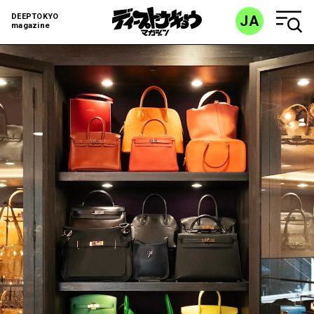
DEEPTOKYO
JA
magazine