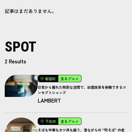
記事はまだありません。
SPOT
2 Results
新宿区
食＆グルメ
日常から離れた特別な空間で、出雲抹茶を体験できるコ
ンセプトショップ
LAMBERT
下北沢
食＆グルメ
そばも中華もカツ丼も揃う、昔ながらの “町そば” の老