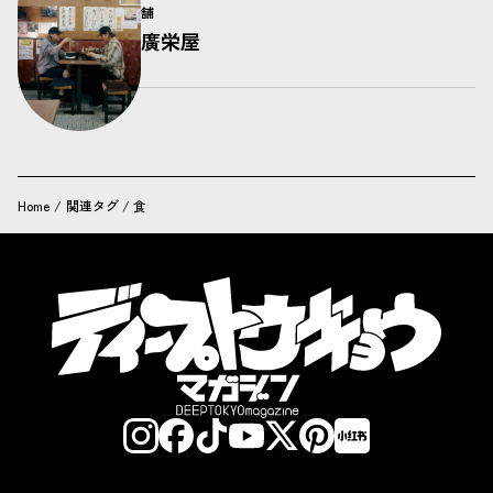
舗
廣栄屋
Home
/
関連タグ / 食