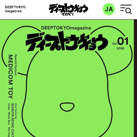
DEEPTOKYO
JA
magazine